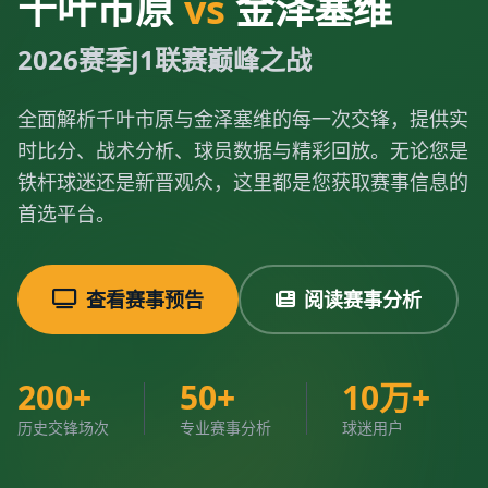
千叶市原
vs
金泽塞维
2026赛季J1联赛巅峰之战
全面解析千叶市原与金泽塞维的每一次交锋，提供实
时比分、战术分析、球员数据与精彩回放。无论您是
铁杆球迷还是新晋观众，这里都是您获取赛事信息的
首选平台。
查看赛事预告
阅读赛事分析
200+
50+
10万+
历史交锋场次
专业赛事分析
球迷用户