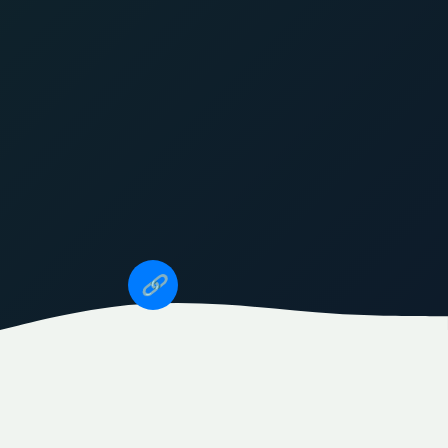
🔗
郭艾伦球队
2008奥运会中国男篮vs美国
没降过级的球队
道奇球队
喀山足球队
赛事预告